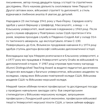
письменник, автор понад двадцяти праць з історії та стратегічних
досліджень. Його наукова діяльність охоплювала теми Першої та
Другої світових воєн, військової стратегії та дипломатії, а стиль
відзначався глибиною аналізу й увагою до деталей.
Народився 23 листопада 1941 року у Нью-Йорку. Середню освіту
здобув у школі Беркшир у Шеффілді, Массачусетс, а вищу — в
Єльському університеті, який закінчив із відзнакою у 1963 році. Після
цього служив офіцером у Повітряних силах США протягом п’яти
років, зокрема проходив службу в Південно-Східній Азії у складі 314-
го тактичного авіакрила, що експлуатувало літаки C-130.
Повернувшись до Єля, Вільямсон продовжив навчання й у 1974 році
здобув ступінь доктора філософії з військово-дипломатичної історії.
Викладацька кар’єра Мюррея розпочалася в Єльському університеті, а
з 1977 року він працював в Університеті штату Огайо як військовий та
дипломатичний історик. У 1987 році отримав престижну нагороду
Alumni Distinguished Teaching Award за видатні педагогічні досягнення.
Згодом він викладав у багатьох університетах, військових академіях та
коледжах, серед яких Військово-повітряний коледж США, Військова
академія США та Військово-морський коледж.
Мюррей також обіймав почесні професорські та дослідницькі посади
у провідних навчальних закладах світу: був секретарським
стипендіатом у Військово-морському коледжі, запрошеним
професором у Лондонській школі економіки, професором військової
теорії в Університеті морської піхоти США, а також займав кафедру