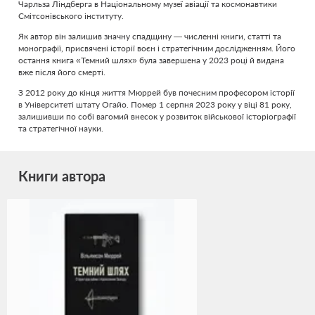
Чарльза Ліндберга в Національному музеї авіації та космонавтики
Смітсонівського інституту.
Як автор він залишив значну спадщину — численні книги, статті та
монографії, присвячені історії воєн і стратегічним дослідженням. Його
остання книга «Темний шлях» була завершена у 2023 році й видана
вже після його смерті.
З 2012 року до кінця життя Мюррей був почесним професором історії
в Університеті штату Огайо. Помер 1 серпня 2023 року у віці 81 року,
залишивши по собі вагомий внесок у розвиток військової історіографії
та стратегічної науки.
Книги автора