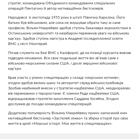
стратег, командувача Об'єднаного командування спеціальних
операцій Пентагону й автор мотиваційних бестселерів.
Народився 6 листопада 1955 року в штаті Північна Кароліна. Його
батько був військовим, але сина не змушував обрати таку ж саме
професію. Вільям Макрейвен здобув ступінь бакалавра журналістики в
Остинському університеті та незабаром перемкнув увагу на військову
кар’єру. Здобув ступінь магістра в Академії післядипломної освіти
ВМС у місті Монтерей.
Почав служити на базі ВМС у Каліфорнії, де на позиції курсанта вивчав
підводне мінування. Все своє подальше життя він зв’язав саме з
військово-морськими силами США, і досяг вершини військової
кар’єри.
Брав участь у різних спецопераціях у складі «морських котиків»,
згодом здобув велику шану та авторитет серед військослужбовців.
Зробив неабиякий внесок у стратегію нацбезпеки США, неодноразово
вів перемовини з терористами. Є членом Ради нацбезпеки США,
відпрацьовував стратегію захоплення Саддама Хусейна. Згодом
дослужив до посади командувача спецоперацій.
Додаткову популярність Вільяму Макрейвену приніс написаний ним
мотиваційний бестселер «Застеляй ліжко» та збірка історій про своє
життя в армії «Морські історії. Моє життя в спецопераціях».