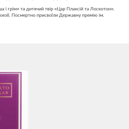
а і грім» та дитячий твір «Цар Плаксій та Лоскотон».
оезії. Посмертно присвоїли Державну премію ім.