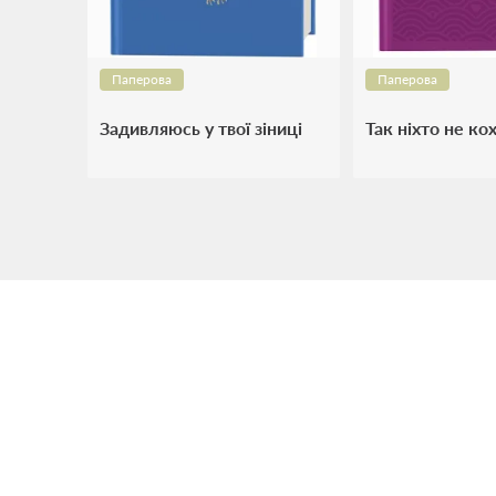
Паперова
Паперова
Задивляюсь у твої зіниці
Так ніхто не ко