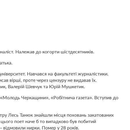
наліст. Належав до когорти шістдесятників.
атька.
 університет. Навчався на факультеті журналістики.
сав вірші, проте через цензуру не видавав їх.
ик, Валерій Шевчук та Юрій Мушкетик.
, «Молодь Черкащини», «Робітнича газета». Вступив до
атру Лесь Танюк знайшли місця поховань закатованих
 цього поет наче б то випадково був побитий
– відмовили нирки. Помер у 28 років.