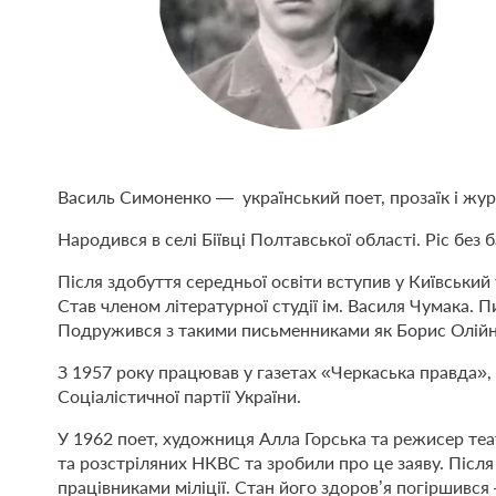
Василь Симоненко — український поет, прозаїк і жур
Народився в селі Біївці Полтавської області. Ріс без б
Після здобуття середньої освіти вступив у Київський
Став членом літературної студії ім. Василя Чумака. Пи
Подружився з такими письменниками як Борис Олійн
З 1957 року працював у газетах «Черкаська правда»
Соціалістичної партії України.
У 1962 поет, художниця Алла Горська та режисер те
та розстріляних НКВС та зробили про це заяву. Після
працівниками міліції. Стан його здоров’я погіршився 