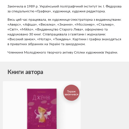
Закінчила в 1989 р. Український поліграфічний інститут ім. І. Федорова
за спеціальністю «Графіка», художниця, художня редакторка.
Весь цей час працювала, як художниця-ілюстраторка з видавництвами:
«Аверс», «Афіша», «Веселка», «Знання», «Міссіонер», «Сталкер»,
«Світ», «Mikko», «Видавництво Старого Лева», оформлено та
надруковано 30 книг. Співпрацювала з газетами і журналами:
«Високий замок», «Нотар», «Тиждень». Картини і графіка знаходяться
в приватних зібраннях на Україні та закордоном.
Членкиня Молодіжного творчого активу Спілки художників України.
Книги автора
Тираж
закінчився