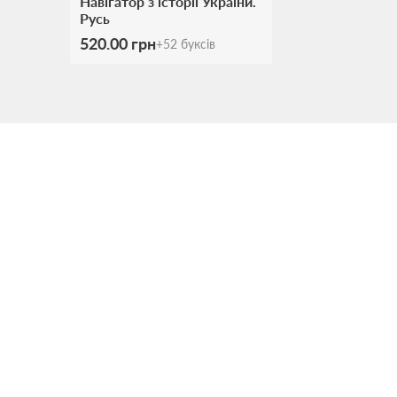
Навігатор з історії України.
Русь
520.00 грн
+
52
буксів