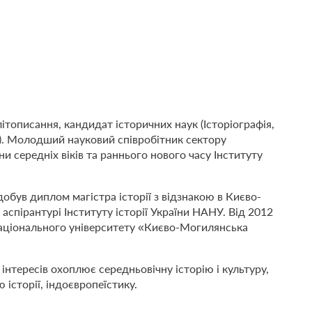
літописання, кандидат історичних наук (Історіографія,
и). Молодший науковий співробітник сектору
їни середніх віків та раннього нового часу Інституту
добув диплом магістра історії з відзнакою в Києво-
аспірантурі Інституту історії України НАНУ. Від 2012
Національного університету «Києво-Могилянська
інтересів охоплює середньовічну історію і культуру,
ю історії, індоєвропеїстику.