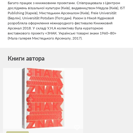
Багато працює з книжковими проектами. Співпрацювала з Центром
досліджень візуальної культури (Київ), видавництвом Медуза (Київ), IST
Publishing (Харків), Мистецьким Арсеналом (Київ), Freie Universität
(Берлін), Universität Potsdam (Потсдам). Разом із Нікой Кудіновой
розробляла оформлення міжнародного фестивалю Книжковий
Арсенал 2018. У складі У,Н,А колективу була кураторкою
виставкового проекту «ЗНАК. Українські товарні знаки 1960–80»
(Мала галерея Мистецького Арсеналу, 2017).
Книги автора