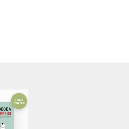
Лише
поштою