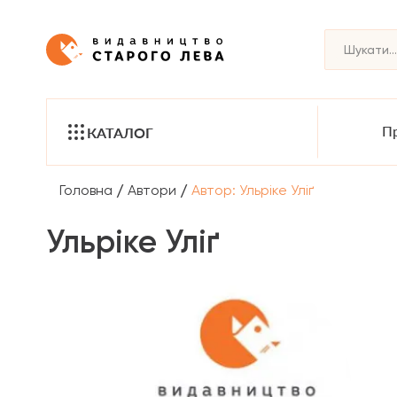
Пр
КАТАЛОГ
/
/
Головна
Автори
Автор: Ульріке Уліґ
Ульріке Уліґ