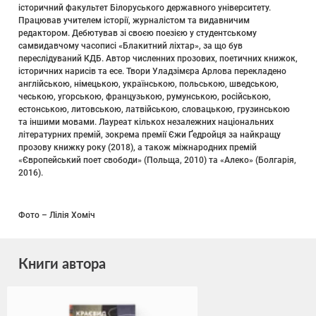
історичний факультет Білоруського державного університету.
Працював учителем історії, журналістом та видавничим
редактором. Дебютував зі своєю поезією у студентському
самвидавчому часописі «Блакитний ліхтар», за що був
переслідуваний КДБ. Автор численних прозових, поетичних книжок,
історичних нарисів та есе. Твори Уладзімєра Арлова перекладено
англійською, німецькою, українською, польською, шведською,
чеською, угорською, французькою, румунською, російською,
естонською, литовською, латвійською, словацькою, грузинською
та іншими мовами. Лауреат кількох незалежних національних
літературних премій, зокрема премії Єжи Ґедройця за найкращу
прозову книжку року (2018), а також міжнародних премій
«Європейський поет свободи» (Польща, 2010) та «Алеко» (Болгарія,
2016).
Фото – Лілія Хоміч
Книги автора