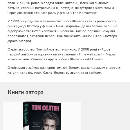
співі. У віці 10 років, з подачі однієї акторки, близької знайомої
батьків, хлопчик потрапив на кіностудію, де зустрівся з агентом, а
через два тижні отримав роль у фільмі «The Borrowers».
У 1999 році однією зі знаменитих робіт Фелтона стала роль юного
сина Джоді Фостер у фільмі «Анна і король», де він вельми успішно
відобразив характер хлопчака-шибеника. Але по-справжньому він
прославився, зігравши персонажа знаменитої книги «Гаррі Поттер»
Драко Мелфоя.
Окрім акторства, Том займається музикою. У 2008 році вийшов
перший альбом авторських пісень хлопця «Time well spent». Через
кілька місяців з'явилася і друга робота Фелтона «All I need».
Окрім цього займається спортом: футболом, ковзанярським спортом,
катанням на роликах, баскетболом, плаванням та тенісом.
Книги автора