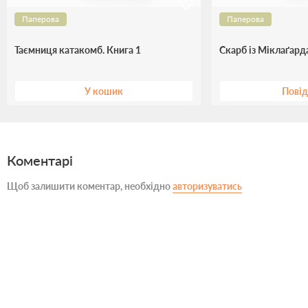
Паперова
Паперова
Таємниця катакомб. Книга 1
Скарб із Міклаґарда
У кошик
Пові
Коментарі
Щоб залишити коментар, необхідно
авторизуватись