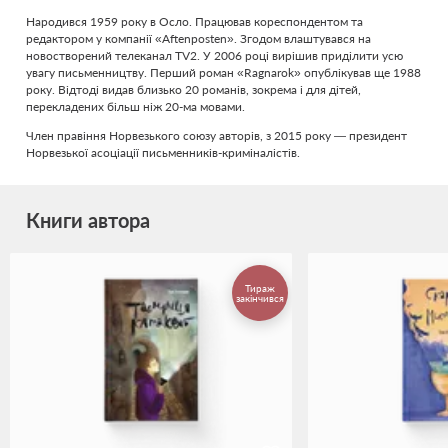
Народився 1959 року в Осло. Працював кореспондентом та
редактором у компанії «Aftenposten». Згодом влаштувався на
новостворений телеканал TV2. У 2006 році вирішив приділити усю
увагу письменництву. Перший роман «Ragnarok» опублікував ще 1988
року. Відтоді видав близько 20 романів, зокрема і для дітей,
перекладених більш ніж 20-ма мовами.
Член правіння Норвезького союзу авторів, з 2015 року — президент
Норвезької асоціації письменників-криміналістів.
Книги автора
Тираж
закінчився