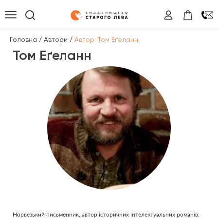
/
/
Головна
Автори
Автор: Том Еґеланн
Том Еґеланн
Норвезький письменник, автор історичних інтелектуальних романів.