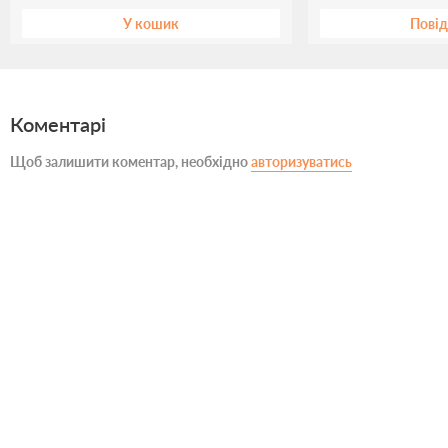
У кошик
Пові
Коментарі
Щоб залишити коментар, необхідно
авторизуватись