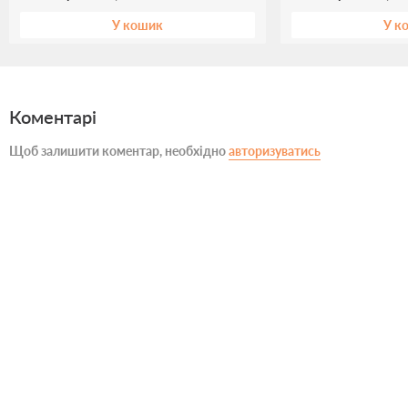
У кошик
У к
Коментарі
Щоб залишити коментар, необхідно
авторизуватись