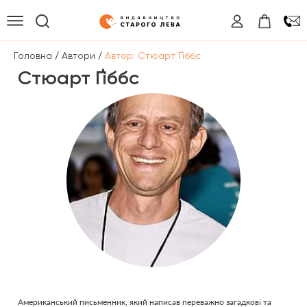
/
/
Головна
Автори
Автор: Стюарт Ґіббс
Стюарт Ґіббс
Американський письменник, який написав переважно загадкові та