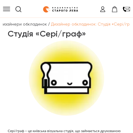
/
Дизайнери обкладинок
Дизайнер обкладинок: Студія «Сері/гр
Студія «Сері/граф»
Сері/граф – це київська візуальна студія, що займається друкованою