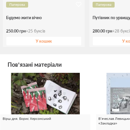
Паперова
Паперова
Будемо жити вічно
Путівник по урвищу
250.00 грн
+
25
буксів
280.00 грн
+
28
букс
У кошик
У к
Пов’язані матеріали
Вірш дня. Борис Херсонський
В’ячеслав Левицьк
«Закладка»