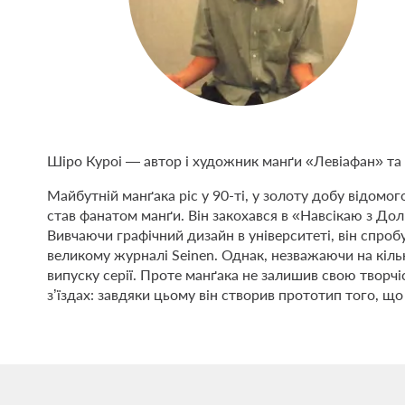
Шіро Куроі — автор і художник манґи «Левіафан» та
Майбутній манґака ріс у 90-ті, у золоту добу відом
став фанатом манґи. Він закохався в «Навсікаю з Дол
Вивчаючи графічний дизайн в університеті, він спро
великому журналі Seinen. Однак, незважаючи на кіль
випуску серії. Проте манґака не залишив свою творчіс
з’їздах: завдяки цьому він створив прототип того, щ