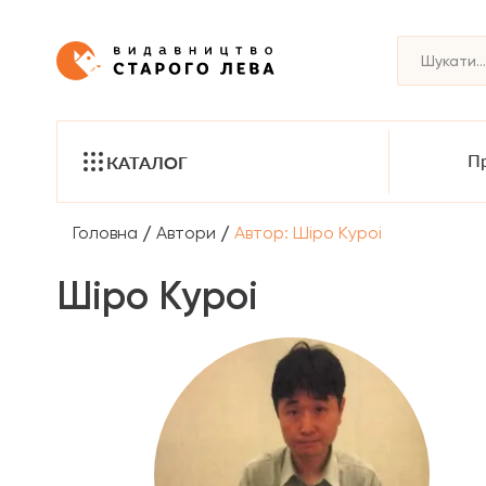
Пр
КАТАЛОГ
/
/
Головна
Автори
Автор: Шіро Куроі
Шіро Куроі