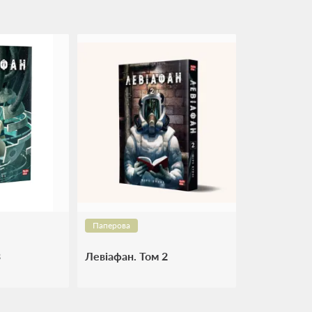
Паперова
3
Левіафан. Том 2