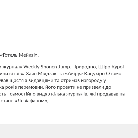
 «Готель Мейкаі».
ого журналу Weekly Shonen Jump. Природно, Шіро Куроі
ини вітрів» Хаяо Міядзакі та «Акіру» Кацухіро Отомо.
бував щастя з видавцями та отримав нагороду у
ка років перемовин, його проекти не призвели до
ть і самостійно видав кілька журналів, які продавав на
о стане «Левіафаном»,