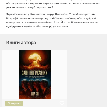
обговорюються в наукових і культурних колах, а також стали основою
для численних лекцій і презентацій.
Зараз Сем живе у Вашингтоні, округ Колумбія. У своїй «секретній»
біографії письменник вказує, що найбільше любить робити дві речі:
швидко читати книжки та повільно їсти. Його хобі включають також
відвідування музеїв та збирання рідкісних книг.
Книги автора
Паперова