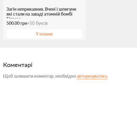
Загін неприкаяних. Вчені і шпигуни
які стали на заваді атомній бомбі
Гітлера
500.00 грн
+
50
буксів
У кошик
Коментарі
Щоб залишити коментар, необхідно
авторизуватись