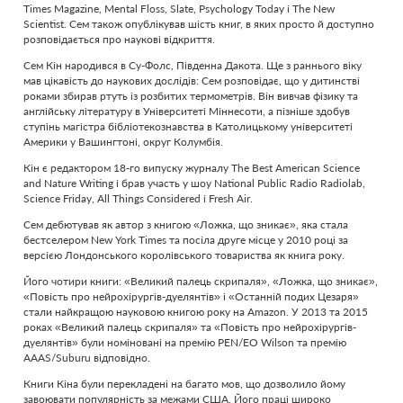
Times Magazine, Mental Floss, Slate, Psychology Today і The New
Scientist. Сем також опублікував шість книг, в яких просто й доступно
розповідається про наукові відкриття.
Сем Кін народився в Су-Фолс, Південна Дакота. Ще з раннього віку
мав цікавість до наукових дослідів: Сем розповідає, що у дитинстві
роками збирав ртуть із розбитих термометрів. Він вивчав фізику та
англійську літературу в Університеті Міннесоти, а пізніше здобув
ступінь магістра бібліотекознавства в Католицькому університеті
Америки у Вашингтоні, округ Колумбія.
Кін є редактором 18-го випуску журналу The Best American Science
and Nature Writing і брав участь у шоу National Public Radio Radiolab,
Science Friday, All Things Considered і Fresh Air.
Сем дебютував як автор з книгою «Ложка, що зникає», яка стала
бестселером New York Times та посіла друге місце у 2010 році за
версією Лондонського королівського товариства як книга року.
Його чотири книги: «Великий палець скрипаля», «Ложка, що зникає»,
«Повість про нейрохірургів-дуелянтів» і «Останній подих Цезаря»
стали найкращою науковою книгою року на Amazon. У 2013 та 2015
роках «Великий палець скрипаля» та «Повість про нейрохірургів-
дуелянтів» були номіновані на премію PEN/EO Wilson та премію
AAAS/Suburu відповідно.
Книги Кіна були перекладені на багато мов, що дозволило йому
завоювати популярність за межами США. Його праці широко