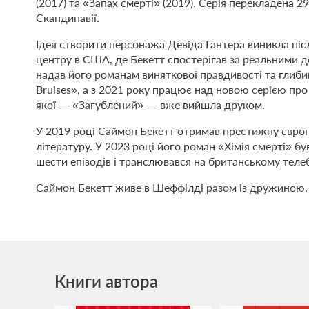
(2017) та «Запах смерті» (2019). Серія перекладена 
Скандинавії.
Ідея створити персонажа Девіда Гантера виникла пі
центру в США, де Бекетт спостерігав за реальними 
надав його романам виняткової правдивості та глиби
Bruises», а з 2021 року працює над новою серією пр
якої — «Загублений» — вже вийшла друком.
У 2019 році Саймон Бекетт отримав престижну європ
літературу. У 2023 році його роман «Хімія смерті» бу
шести епізодів і транслювався на британському телеб
Саймон Бекетт живе в Шеффілді разом із дружиною
Книги автора