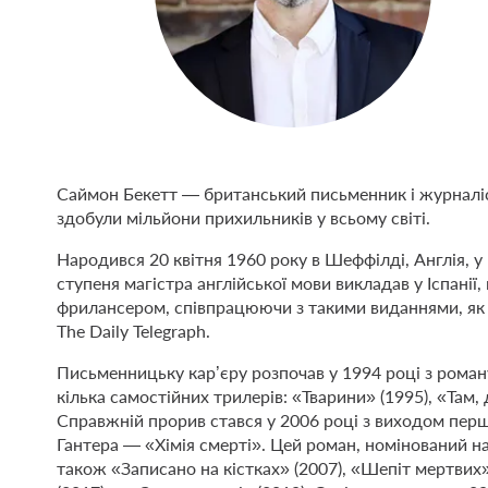
Саймон Бекетт — британський письменник і журналіс
здобули мільйони прихильників у всьому світі.
Народився 20 квітня 1960 року в Шеффілді, Англія, 
ступеня магістра англійської мови викладав у Іспанії
фрилансером, співпрацюючи з такими виданнями, як T
The Daily Telegraph.
Письменницьку кар’єру розпочав у 1994 році з роману
кілька самостійних трилерів: «Тварини» (1995), «Там
Справжній прорив стався у 2006 році з виходом перш
Гантера — «Хімія смерті». Цей роман, номінований н
також «Записано на кістках» (2007), «Шепіт мертвих»