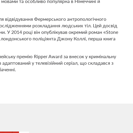
29 мовами та особливо популярна в Німеччині й
сля відвідування Фермерського антропологічного
дослідженнями розкладання людських тіл. Цей досвід
ни. У 2014 році він опублікував окремий роман «Stone
о лондонського поліціянта Джону Коллі, перша книга
ейську премію Ripper Award за внесок у кримінальну
в адаптований у телевізійний серіал, що складався з
аченні.
.