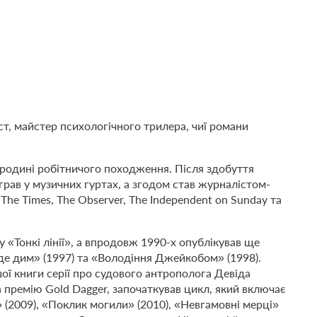
т, майстер психологічного трилера, чиї романи
у родині робітничого походження. Після здобуття
, грав у музичних гуртах, а згодом став журналістом-
he Times, The Observer, The Independent on Sunday та
 «Тонкі лінії», а впродовж 1990-х опублікував ще
, де дим» (1997) та «Володіння Джейкобом» (1998).
ої книги серії про судового антрополога Девіда
а премію Gold Dagger, започаткував цикл, який включає
 (2009), «Поклик могили» (2010), «Невгамовні мерці»