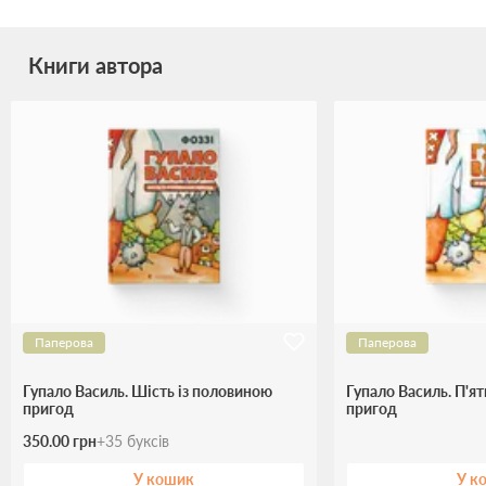
Книги автора
Паперова
Паперова
Гупало Василь. Шість із половиною
Гупало Василь. П'я
пригод
пригод
350.00 грн
+
35
буксів
У кошик
У к