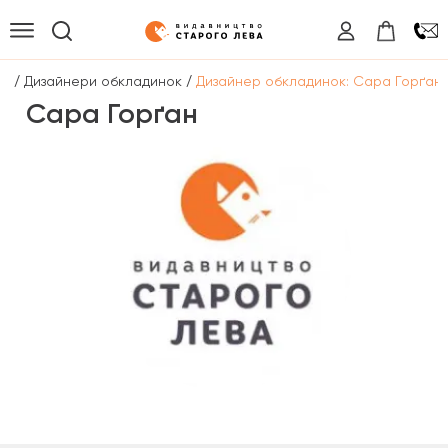
/
/
на
Дизайнери обкладинок
Дизайнер обкладинок: Сара Горґан
Сара Горґан