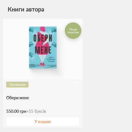
Книги автора
Лише
поштою
Паперова
Обери мене
550.00 грн
+
55
буксів
У кошик