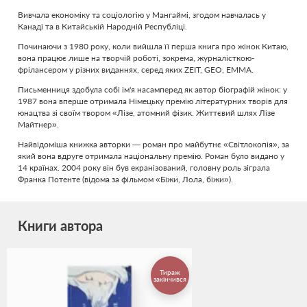
Вивчала економіку та соціологію у Мангаймі, згодом навчалась у
Канаді та в Китайській Народній Республіці.
Починаючи з 1980 року, коли вийшла її перша книга про жінок Китаю,
вона працює лише на творчій роботі, зокрема, журналісткою-
фрілансером у різних виданнях, серед яких ZEIT, GEO, EMMA.
Письменниця здобула собі ім'я насамперед як автор біографій жінок: у
1987 вона вперше отримала Німецьку премію літературних творів для
юнацтва зі своїм твором «Лізе, атомний фізик. Життєвий шлях Лізе
Майтнер».
Найвідоміша книжка авторки — роман про майбутнє «Світлокопія», за
який вона вдруге отримала національну премію. Роман було видано у
14 країнах. 2004 року він був екранізований, головну роль зіграла
Франка Потенте (відома за фільмом «Біжи, Лола, біжи»).
Книги автора
Тираж
закінчився