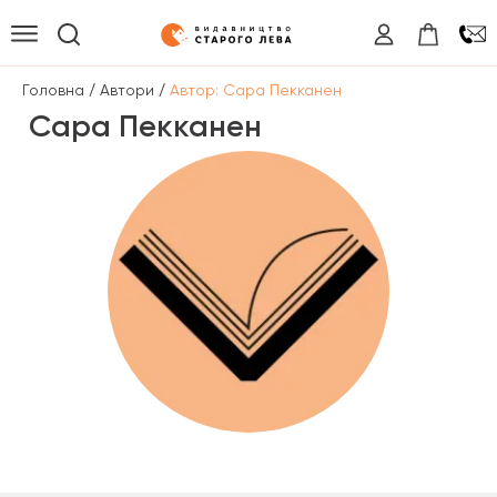
/
/
Головна
Автори
Автор: Сара Пекканен
Сара Пекканен