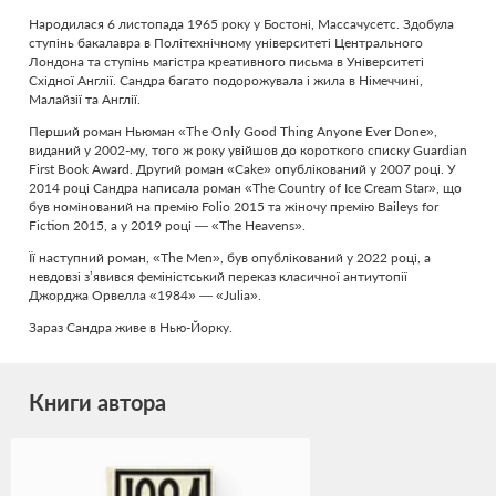
Народилася 6 листопада 1965 року у Бостоні, Массачусетс. Здобула
ступінь бакалавра в Політехнічному університеті Центрального
Лондона та ступінь магістра креативного письма в Університеті
Східної Англії. Сандра багато подорожувала і жила в Німеччині,
Малайзії та Англії.
Перший роман Ньюман «The Only Good Thing Anyone Ever Done»,
виданий у 2002-му, того ж року увійшов до короткого списку Guardian
First Book Award. Другий роман «Cake» опублікований у 2007 році. У
2014 році Сандра написала роман «The Country of Ice Cream Star», що
був номінований на премію Folio 2015 та жіночу премію Baileys for
Fiction 2015, а у 2019 році — «The Heavens».
Її наступний роман, «The Men», був опублікований у 2022 році, а
невдовзі з’явився феміністський переказ класичної антиутопії
Джорджа Орвелла «1984» — «Julia».
Зараз Сандра живе в Нью-Йорку.
Книги автора