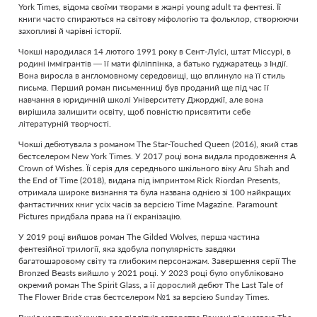
York Times, відома своїми творами в жанрі young adult та фентезі. Її
книги часто спираються на світову міфологію та фольклор, створюючи
захопливі й чарівні історії.
Чокші народилася 14 лютого 1991 року в Сент-Луїсі, штат Міссурі, в
родині іммігрантів — її мати філіппінка, а батько гуджаратець з Індії.
Вона виросла в англомовному середовищі, що вплинуло на її стиль
письма. Перший роман письменниці був проданий ще під час її
навчання в юридичній школі Університету Джорджії, але вона
вирішила залишити освіту, щоб повністю присвятити себе
літературній творчості.
Чокші дебютувала з романом The Star-Touched Queen (2016), який став
бестселером New York Times. У 2017 році вона видала продовження A
Crown of Wishes. Її серія для середнього шкільного віку Aru Shah and
the End of Time (2018), видана під імпринтом Rick Riordan Presents,
отримала широке визнання та була названа однією зі 100 найкращих
фантастичних книг усіх часів за версією Time Magazine. Paramount
Pictures придбала права на її екранізацію.
У 2019 році вийшов роман The Gilded Wolves, перша частина
фентезійної трилогії, яка здобула популярність завдяки
багатошаровому світу та глибоким персонажам. Завершення серії The
Bronzed Beasts вийшло у 2021 році. У 2023 році було опубліковано
окремий роман The Spirit Glass, а її дорослий дебют The Last Tale of
The Flower Bride став бестселером №1 за версією Sunday Times.