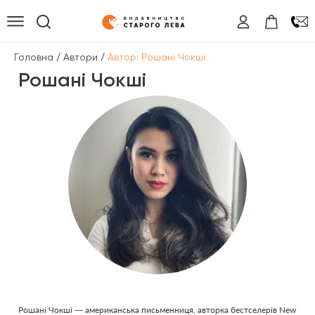
/
/
Головна
Автори
Автор: Рошані Чокші
Рошані Чокші
Рошані Чокші — американська письменниця, авторка бестселерів New