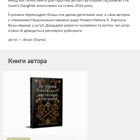
Вихід наступної книги для підлітків авторства Рошані під назвою The
Swan's Daughter анонсовано на січень 2026 року.
Її романи перекладені більш ніж двома десятками мов, а сама авторка
є членкинею Національної керівної ради Музею Майкла К. Карлоса.
Вона мешкає у штаті Джорджія разом із чоловіком та котом, чиї хитрі
плани їй доводиться регулярно руйнувати.
фото — Aman Sharma
Книги автора