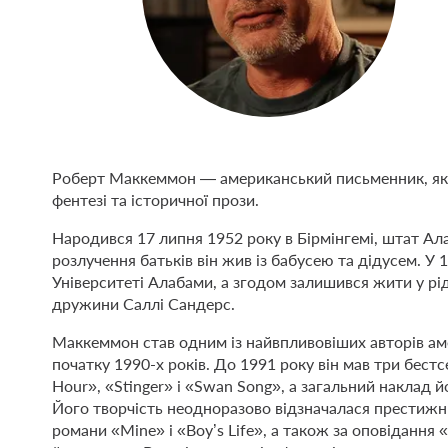
Роберт Маккеммон — американський письменник, яки
фентезі та історичної прози.
Народився 17 липня 1952 року в Бірмінгемі, штат А
розлучення батьків він жив із бабусею та дідусем. У 
Університеті Алабами, а згодом залишився жити у рі
дружини Саллі Сандерс.
Маккеммон став одним із найвпливовіших авторів ам
початку 1990-х років. До 1991 року він мав три бес
Hour», «Stinger» і «Swan Song», а загальний наклад й
Його творчість неодноразово відзначалася престиж
романи «Mine» і «Boy’s Life», а також за оповідання 