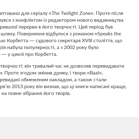
аптовано для серіалу «The Twilight Zone». Проте після
кнувся з конфліктом із редактором нового видавництва
ивалої перерви в його творчості. Цей період був
шляху. Повернення відбулося з романом «Speaks the
ью Корбетта — судового секретаря XVIII століття, що
ія набула популярності, а з 2002 року було
 — у циклі про Корбетта.
творчості: він тривалий час не дозволяв перевидавати
. Проте згодом змінив думку, і твори «Baal»,
 перевидані обмеженим накладом, а також стали
в’ю 2013 року він визнав, що ці книги написані краще,
 на повне зібрання його творів.