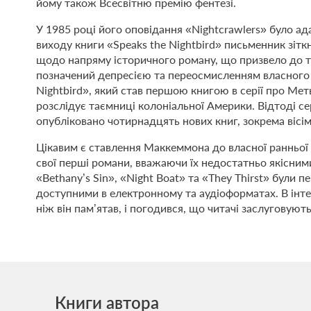
йому також Всесвітню премію фентезі.
У 1985 році його оповідання «Nightcrawlers» було ад
виходу книги «Speaks the Nightbird» письменник зіт
щодо напряму історичного роману, що призвело до тр
позначений депресією та переосмисленням власного 
Nightbird», який став першою книгою в серії про Мет
розслідує таємниці колоніальної Америки. Відтоді сер
опубліковано чотирнадцять нових книг, зокрема вісім
Цікавим є ставлення Маккеммона до власної ранньої 
свої перші романи, вважаючи їх недостатньо якісними
«Bethany’s Sin», «Night Boat» та «They Thirst» були
доступними в електронному та аудіоформатах. В інтер
ніж він пам’ятав, і погодився, що читачі заслуговують
Книги автора