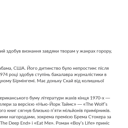
й здобув визнання завдяки творам у жанрах горору,
лабама, США. Його дитинство було непростим: після
1974 році здобув ступінь бакалавра журналістики в
дному Бірмінгемі. Має доньку Скай від колишньої
ериканського буму літератури жахів кінця 1970-х —
тселери за версією «Нью-Йорк Таймс» — «The Wolf’s
ого книг сягнув близько п’яти мільйонів примірників.
ними нагородами, зокрема премією Брема Стокера за
«The Deep End» і «Eat Me». Роман «Boy’s Life» приніс