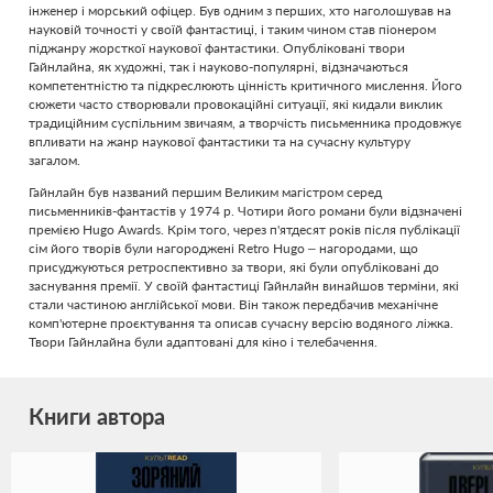
інженер і морський офіцер. Був одним з перших, хто наголошував на
науковій точності у своїй фантастиці, і таким чином став піонером
піджанру жорсткої наукової фантастики. Опубліковані твори
Гайнлайна, як художні, так і науково-популярні, відзначаються
компетентністю та підкреслюють цінність критичного мислення. Його
сюжети часто створювали провокаційні ситуації, які кидали виклик
традиційним суспільним звичаям, а творчість письменника продовжує
впливати на жанр наукової фантастики та на сучасну культуру
загалом.
Гайнлайн був названий першим Великим магістром серед
письменників-фантастів у 1974 р. Чотири його романи були відзначені
премією Hugo Awards. Крім того, через п'ятдесят років після публікації
сім його творів були нагороджені Retro Hugo – нагородами, що
присуджуються ретроспективно за твори, які були опубліковані до
заснування премії. У своїй фантастиці Гайнлайн винайшов терміни, які
стали частиною англійської мови. Він також передбачив механічне
комп'ютерне проєктування та описав сучасну версію водяного ліжка.
Твори Гайнлайна були адаптовані для кіно і телебачення.
Книги автора