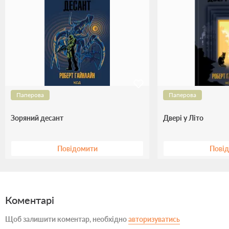
Паперова
Паперова
Зоряний десант
Двері у Літо
Повідомити
Пові
Коментарі
Щоб залишити коментар, необхідно
авторизуватись