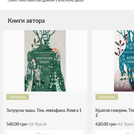
самостійно викопав дренаж у власному дворі.
Книги автора
Паперова
Паперова
Затруєна чаша. Тінь левіафана. Книга 1
Крапля скверни. Тін
2
560.00 грн
+
56
буксів
620.00 грн
+
62
букс