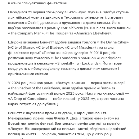
в жанрі спекулятивної фантастики.
Народився 22 червня 1984 року в Батон-Руж, Луїзіана, здобув ступінь
з англійської мови з відзнакою в Техаському університеті, а згодом
оселився в Остіні, де мешкає з дружиною та двома синами. Його
кар’єра розпочалася з роману «Mr. Shivers» (2010), після якого вийшли
«The Company Man», «The Troupe» та «American Elsewhere».
Широке визнання Беннетт здобув завдяки трилогії «The Divine Cities»
(«City of Stairs», «City of Blades», «City of Miracles»), яка стала
фіналісткою премії «Г’юґо» за найкращу серію. У 2018 році він
розпочав нову трилогію «The Founders» з романом «Foundryside»,
продовживши її книжками «Shorefall» та «Locklands». Його твори
поєднують глибоку соціальну тематику з динамічним сюжетом і
оригінальними світами.
У 2024 році вийшов роман «Затруєна чаша» — перша частина серії
«The Shadow of the Leviathan», який здобув премію «Г’юґо» за
найкращий фантастичний роман 2025 року. Наступна книжка серії —
«A Drop of Corruption» — побачила світ у 2025-му, а третя частина
наразі готується до публікації.
Беннетт є лауреатом премій «Едгар», Ширлі Джексон та
Меморіальної премії імені Філіпа К. Діка, а також номінантом на
Всесвітню премію фентезі, Британську премію фентезі та премію
«Локус». Він зосереджений на письменництві, зберігаючи іронічний
погляд на життя — зокрема, пишається тим, що у 2019 році