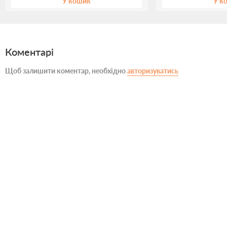
У кошик
У к
Коментарі
Щоб залишити коментар, необхідно
авторизуватись