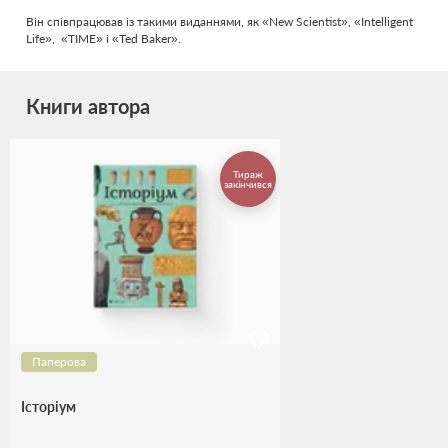
Він співпрацював із такими виданнями, як «New Scientist», «Intelligent
Life», «TIME» і «Ted Baker».
Книги автора
Тираж
закінчився
Паперова
Історіум