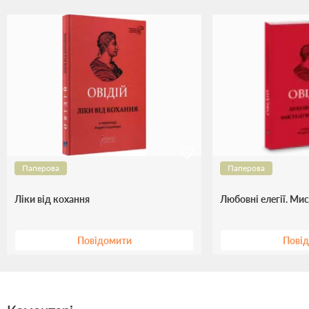
Паперова
Паперова
Ліки від кохання
Любовні елегії. Ми
Повідомити
Пові