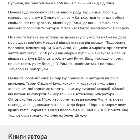
Сульмон, що знаходиться в 150 км на північний схід від Рима.
Належав до зможного старовинного роду вершників. Хлопець
навчався спочатку в Сульмоні, а потім батько, прагнучи дати обом
своїм синам гарну освіту, відвіз їх до Рима, де вони навчалися у
відомих філософів та риторів. У той час Овідій захоплюється поезією.
На вимогу батька він вступає на державну службу та майже не дбає
про судову кар’єру. Невдовзі відмовляється від посади. Подорожує
Європою, відвідує Афіни, Малу Азію, Сицилію й вирішує присвятити
життя літературі. У 18 років він уперше публічно виступає зі своїми
віршами, а вже в 25 стає улюбленцем Риму. Вірші молодого поета
привертають увагу Горація. У Римі він знайомиться з поетами –
Тібуллом і Проперцієм.
Поява «Любовних елегій» одразу принесли їх авторові широке
визнання. Твори Овідія «Наука кохання» (настанови молодим
закоханим, які водночас містять і критику сучасної моралі), «Засоби
від кохання» суперечили моральним настановам імператора
Октавіана Августа. Можливо, саме через це восени 9 р. н. е. поета
несподівано відправили у заслання до берегів Чорного моря у дику
країну готів і сарматів. Овідія поселили в м. Тома (нині м. Констанца).
Тоді це була грецька колонія на березі Дунаю.
Книги автора