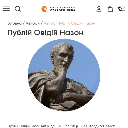
/
/
Головна
Автори
Автор: Публій Овідій Назон
Публій Овідій Назон
Публій Овідій Назон (43 р. до н. е. – бл. 18 р. н. е.) народився в місті