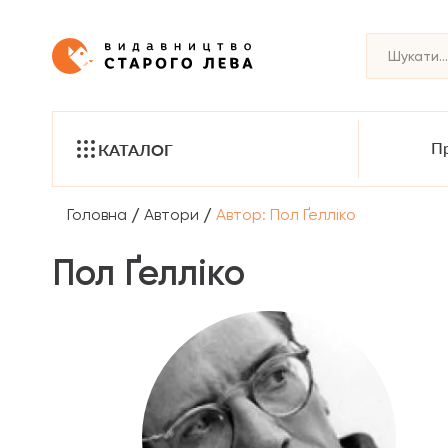
Пр
КАТАЛОГ
/
/
Головна
Автори
Автор: Пол Ґелліко
Пол Ґелліко