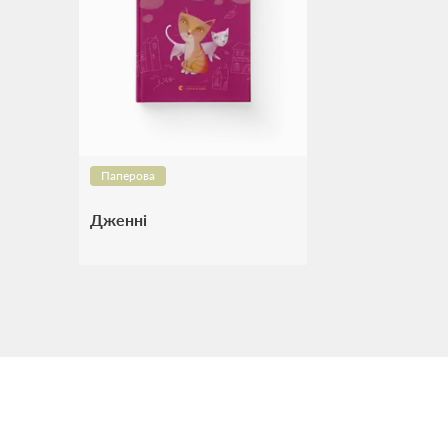
Паперова
Дженні