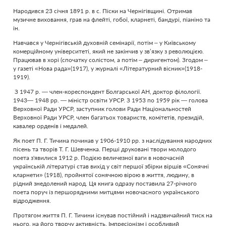
Народився 23 січня 1891 р. в с. Піски на Чернігівщині. Отримав
музичне виховання, грав на флейті, гобої, кларнеті, бандурі, піаніно та
ін.
Навчався у Чернігівській духовній семінарії, потім – у Київському
комерційному університеті, який не закінчив у зв’язку з революцією.
Працював в хорі (спочатку солістом, а потім – диригентом). Згодом –
у газеті «Нова рада»(1917), у журналі «Літературний вісник»(1918-
1919).
З 1947 р. — член-кореспондент Болгарської АН, доктор філології.
1943— 1948 рр. — міністр освіти УРСР. З 1953 по 1959 рік — голова
Верховної Ради УРСР, заступник голови Ради Національностей
Верховної Ради УРСР, член багатьох товариств, комітетів, президій,
кавалер орденів і медалей.
Як поет П. Г. Тичина починав у 1906-1910 рр. з наслідування народних
пісень та творів Т. Г. Шевченка. Перші друковані твори молодого
поета з'явилися 1912 р. Подією величезної ваги в новочасній
українській літературі став вихід у світ першої збірки віршів «Сонячні
кларнети» (1918), пройнятої сонячною вірою в життя, людину, в
рідний знедолений народ. Ця книга одразу поставила 27-річного
поета поруч із першорядними митцями новочасного українського
відродження.
Протягом життя П. Г. Тичини існував постійний і надзвичайний тиск на
нього, на його творчу активність. Імпресіонізм і особливий