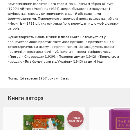
композиційний характер його творів, починаючи зі збірок «Плуг»
(1920) і «Вітер з України» (1924), дедалі більше пом'якшується і
замінюється спершу риторичними, а далі й абстрактними
формулюваннями. Переломною у творчості поета вважається збірка
«Чернігів» (1931 р.), яка означила його перехід в число «офіціозних»
авторів.
Однак творчість Павла Тичини й після цього не вписується у
прокрустове ложе простих схем: його приховане протистояння з
тоталітаризмом на цьому не припиняється. Це засвідчують окремі
поетичні, літературознавчі, публіцистичні твори пізнішого часу:
«Григорій Сковорода» (1939), «Похорон друга» (1942), «Творча сила
народу», «Геть брудні руки від України» (1943) та деякі інші.
Помер 16 вересня 1967 року у Києві.
Книги автора
Тираж
закінчився