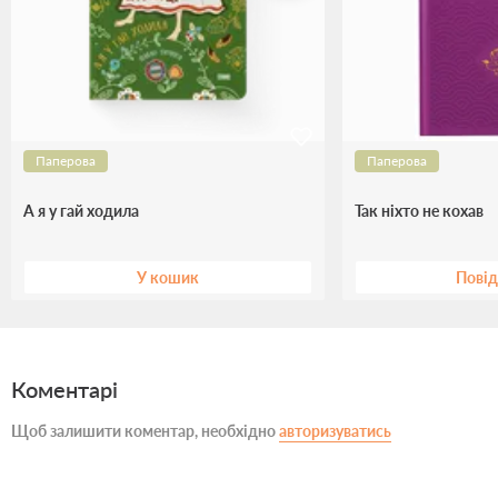
Паперова
Паперова
А я у гай ходила
Так ніхто не кохав
У кошик
Пові
Коментарі
Щоб залишити коментар, необхідно
авторизуватись