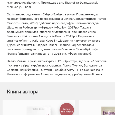
міжнародних відносин. Прекладає з англійської та французької.
Мешкає у Львові.
Окрім перекладу книги «Східно-Західна вулиця. Повернення до
Львова» британського правозахисника Філіпа Сендса («Видавництво
Старого Лева», 2017), здійснив переклад з французької спогадів
Шарлотти Робесп’єр - «Кредо» («Фоліо» 2017р.). Також з
французької переклав спогади видатного кінорежисера Луїса
Бунюеля «Мій останній подих» («Фоліо» 2017р.). Переклав з
англійської книгу Алістера Кроулі «Щоденник наркомана» та есе
«Двері сприйняття» Олдоса Гакслі. Працює над перекладом
сучасного французького детектива - «Лонтано» Жана-Крістофа
Ґранже (видання заплановане на 2018 рік, «Форс Україна»).
Павло Мигаль є учасником гурту «ГИЧ-Оркестр», що знаний зокрема
піснями на вірші українських класиків: Павла Тичини, Володимира
Сосюри, Івана Франка... Останній альбом гурту - «Під маркою Івана
Яковича» - сформований з перекладацького доробку Івана Франка.
Книги автора
Тираж
закінчився