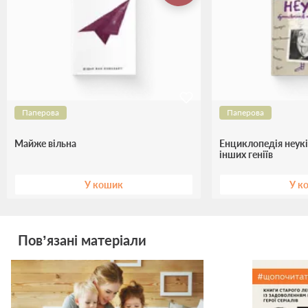
Паперова
Паперова
Майже вільна
Енциклопедія неуків
інших геніїв
У кошик
У к
Пов’язані матеріали