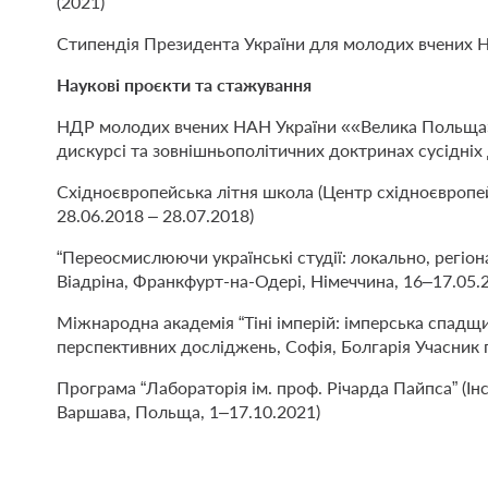
(2021)
Стипендія Президента України для молодих вчених 
Наукові проєкти та стажування
НДР молодих вчених НАН України ««Велика Польща» т
дискурсі та зовнішньополітичних доктринах сусідніх
Східноєвропейська літня школа (Центр східноєвропе
28.06.2018 – 28.07.2018)
“Переосмислюючи українські студії: локально, регіо
Віадріна, Франкфурт-на-Одері, Німеччина, 16–17.05.
Міжнародна академія “Тіні імперій: імперська спадщи
перспективних досліджень, Софія, Болгарія Учасник 
Програма “Лабораторія ім. проф. Річарда Пайпса” (Ін
Варшава, Польща, 1–17.10.2021)