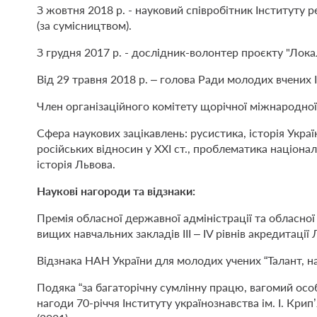
З жовтня 2018 р. - науковий співробітник Інституту рел
(за сумісництвом).
З грудня 2017 р. - дослідник-волонтер проєкту "Локал
Від 29 травня 2018 р. – голова Ради молодих вчених 
Член організаційного комітету щорічної міжнародної н
Сфера наукових зацікавлень: русистика, історія Україн
російських відносин у XXI ст., проблематика національ
історія Львова.
Наукові нагороди та відзнаки:
Премія обласної державної адміністрації та обласної
вищих навчальних закладів III – IV рівнів акредитації 
Відзнака НАН України для молодих учених “Талант, на
Подяка “за багаторічну сумлінну працю, вагомий особ
нагоди 70-річчя Інституту українознавства ім. І. Кр