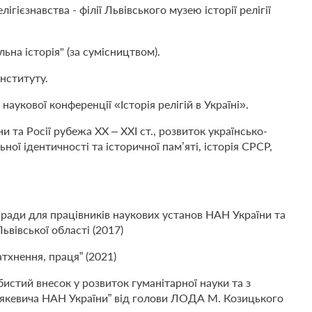
ігієзнавства - філії Львівського музею історії релігії
ьна історія" (за сумісництвом).
Інституту.
аукової конференції «Історія релігій в Україні».
и та Росії рубежа XX – XXI ст., розвиток українсько-
ної ідентичності та історичної пам’яті, історія СРСР,
 ради для працівників наукових установ НАН України та
Львівської області (2017)
тхнення, праця” (2021)
истий внесок у розвиток гуманітарної науки та з
ип’якевича НАН України” від голови ЛОДА М. Козицького