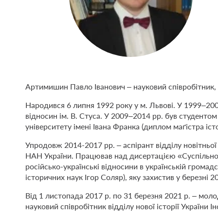
Артимишин Павло Іванович – науковий співробітник, 
Народився 6 липня 1992 року у м. Львові. У 1999–20
відносин ім. В. Стуса. У 2009–2014 рр. був студенто
університету імені Івана Франка (диплом маґістра істор
Упродовж 2014-2017 рр. – аспірант відділу новітньої і
НАН України. Працював над дисертацією «Суспільно-
російсько-українські відносини в українській громад
історичних наук Ігор Соляр), яку захистив у березні 2
Від 1 листопада 2017 р. по 31 березня 2021 р. – моло
науковий співробітник відділу нової історії України Ін