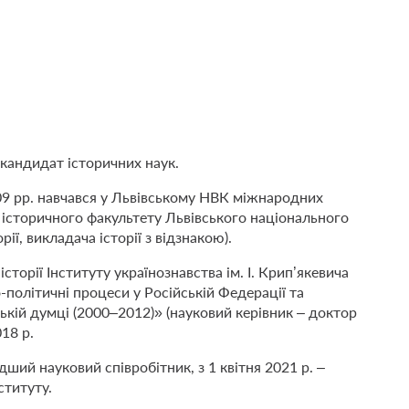
кандидат історичних наук.
09 рр. навчався у Львівському НВК міжнародних
м історичного факультету Львівського національного
ії, викладача історії з відзнакою).
сторії Інституту українознавства ім. І. Крип’якевича
політичні процеси у Російській Федерації та
ській думці (2000–2012)» (науковий керівник – доктор
018 р.
дший науковий співробітник, з 1 квітня 2021 р. –
ституту.