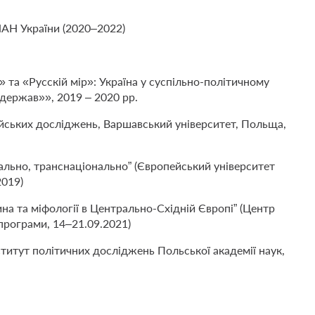
НАН України (2020–2022)
а «Русскій мір»: Україна у суспільно-політичному
 держав»», 2019 – 2020 рр.
йських досліджень, Варшавський університет, Польща,
нально, транснаціонально” (Європейський університет
2019)
на та міфології в Центрально-Східній Європі” (Центр
програми, 14–21.09.2021)
ститут політичних досліджень Польської академії наук,