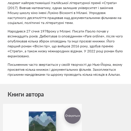
лауреат найпрестижнішої італійської літературної премії «Стреґа»
(2017). Вивчав математику, однак залишив університет і закінчив
Міську школу кіно імені Лукіно Вісконті в Мілані. Упродовж
наступного десятиліття працював над документальними фільмами на
соціальні, політичні та літературні теми.
Народився 27 січня 1978року у Мілані. Писати Паоло почав у
вісімнадцять років. Дебютував із оповіданням «Fare ordine», після чого
опублікував кілька збірок оповідань та інші прозові книжки. Його
перший роман «Вісім гір», що вийшов 2016 року, здобув премію
«Стреґа», а також низку міжнародних відзнак. У 2022 році роман було
екранізовано.
Письменник часто звертається у своїй творчості до Нью-Йорка, якому
присвятив кілька книжок і документальних фільмів. Захоплюється
гірськими мандрівками та щороку проводить кілька місяців в Альпах.
Книги автора
Очікується