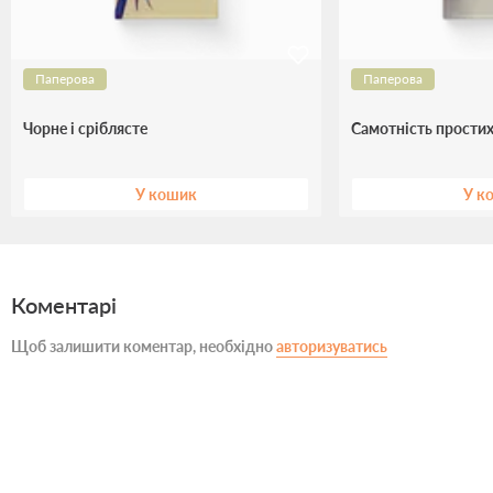
Паперова
Паперова
Чорне і сріблясте
Самотність простих
У кошик
У к
Коментарі
Щоб залишити коментар, необхідно
авторизуватись