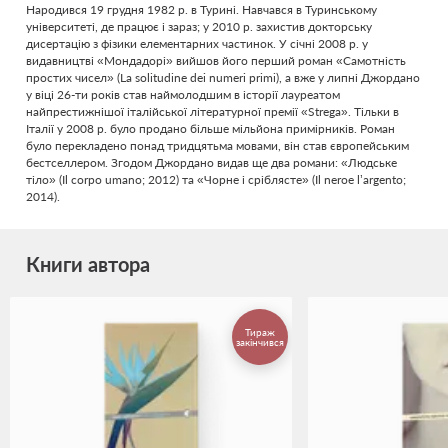
Народився 19 грудня 1982 р. в Турині. Навчався в Туринському
університеті, де працює і зараз; у 2010 р. захистив докторську
дисертацію з фізики елементарних частинок. У січні 2008 р. у
видавництві «Мондадорі» вийшов його перший роман «Самотність
простих чисел» (La solitudine dei numeri primi), а вже у липні Джордано
у віці 26-ти років став наймолодшим в історії лауреатом
найпрестижнішої італійської літературної премії «Strega». Тільки в
Італії у 2008 р. було продано більше мільйона примірників. Роман
було перекладено понад тридцятьма мовами, він став європейським
бестселлером. Згодом Джордано видав ще два романи: «Людське
тіло» (Il corpo umano; 2012) та «Чорне і сріблясте» (Il neroe l’argento;
2014).
Книги автора
Тираж
закінчився