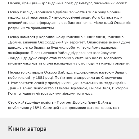
Париж, Франція) — ірландський поет, драматург, письменник, есеїст.
Оскар Вайльд народився в Дубліні 16 жовтня 1854 року в родині
медика та літераторки. Як високоосвічені люди, його батьки мали
великий вплив на формування особистості сина. Маленький Оскар ріс
розумним та працьовитим.
Оскар навчався у Королівському коледжі в Енніскіллені, коледжі в
Дубліні, закінчив Оксфордський університет. Опановував знання дуже
швидко, легко брався за будь-яку роботу, і вона йому вдавалася
якнайкраще. Після навчання Уайльд відправився завойовувати
Лондон, де дуже скоро став «своїм» у світських колах. Молодого
письменника навіть стали наслідувати у стилі одягу і манері говорити.
Перша збірка віршів Оскара Вайльда, під скромною назвою «Вірші»,
побачила світ у 1881 році. Потім поета запросили до Сполучених
Штатів читати лекції у провідних вищих навчальних закладах країни.
Далі – Париж, знайомство з Полем Верленом, Емілем Золя, Віктором
Гюго та іншими літературними зірками того часу.
Свою найвідомішу повість «Портрет Доріана Грея» Вайльд
опублікував у 1891. Саме цей твір прославив автора на весь світ.
Книги автора