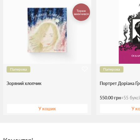
Тираж
закінчився
Паперова
Паперова
Зоряний хлопчик
Портрет Доріана Ґр
550.00 грн
+
55
букс
У кошик
У к