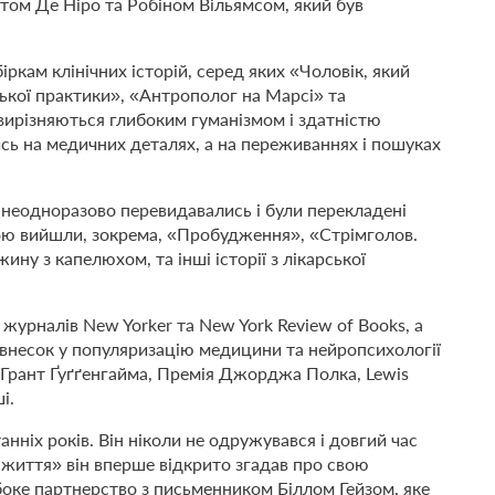
ртом Де Ніро та Робіном Вільямсом, який був
іркам клінічних історій, серед яких «Чоловік, який
рської практики», «Антрополог на Марсі» та
ри вирізняються глибоким гуманізмом і здатністю
ись на медичних деталях, а на переживаннях і пошуках
 неодноразово перевидавались і були перекладені
ою вийшли, зокрема, «Пробудження», «Стрімголов.
ину з капелюхом, та інші історії з лікарської
 журналів New Yorker та New York Review of Books, а
о внесок у популяризацію медицини та нейропсихології
 Грант Ґуґґенгайма, Премія Джорджа Полка, Lewis
і.
ніх років. Він ніколи не одружувався і довгий час
: життя» він вперше відкрито згадав про свою
ибоке партнерство з письменником Біллом Гейзом, яке