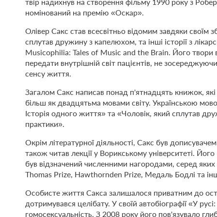
твір надихнув на створення фільму 1990 року з Робе
номінований на премію «Оскар».
Олівер Сакс став всесвітньо відомим завдяки своїм зб
сплутав дружину з капелюхом, та інші історії з ліка
Musicophilia: Tales of Music and the Brain. Його тво
передати внутрішній світ пацієнтів, не зосереджуюч
сенсу життя.
Загалом Сакс написав понад п'ятнадцять книжок, які
більш як двадцятьма мовами світу. Українською мов
Історія одного життя» та «Чоловік, який сплутав друж
практики».
Окрім літературної діяльності, Сакс був дописувачем
також читав лекції у Ворикському університеті. Йог
був відзначений численними нагородами, серед яких
Thomas Prize, Hawthornden Prize, Медаль Бодлі та інш
Особисте життя Сакса залишалося приватним до остан
дотримувався целібату. У своїй автобіографії «У русі
гомосексуальність. З 2008 року його пов'язувало гл