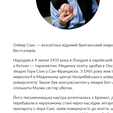
Олівер Сакс — всесвітньо відомий британський невр
бестселерів.
Народився 9 липня 1933 року в Лондоні в єврейській р
а батько — терапевтом. Медичну освіту здобув в Окс
лікарні Гори Сіон у Сан-Франциско. З 1965 року жив
неврології в Медичному центрі Колумбійського унів
університету. Також був консультантом у лікарні Бет
спільноти Малих сестер убогих.
Його письменницька кар'єра розпочалась у Бронксі, де
перебували в нерухомому стані через наслідки летар
препарату L-dopa Сакс зумів повернути їх до життя