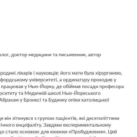
олог, доктор медицини та письменник, автор
одині лікарів і науковців: його мати була хірургинею,
фордському університеті, а ординатуру проходив у
 і працював у Нью-Йорку, де обіймав посади професора
ерситету та Медичній школі Нью-Йоркського
-Абрахам у Бронксі та Будинку опіки католицької
 він зіткнувся з групою пацієнтів, які десятиліттями
гічного енцефаліту. Завдяки експериментальному
, що стало основою для книжки «Пробудження». Цей