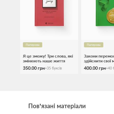
Паперова
Паперова
Я це зможу! Три слова, які
Закони перемож
змінюють наше життя
здійснити cвої м
350.00 грн
400.00 грн
+
35
буксів
+
40
б
Пов’язані матеріали