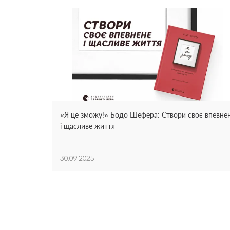
«Я це зможу!» Бодо Шефера: Створи своє впевне
і щасливе життя
30.09.2025