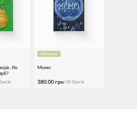
Паперова
ців. Як
Момо
рії?
380.00 грн
уксів
+
38
буксів