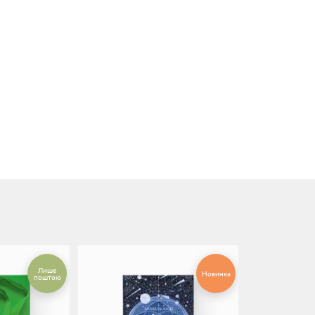
Лише
Новинка
поштою