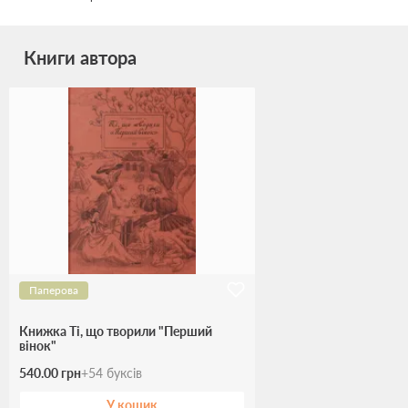
Книги автора
Паперова
Книжка Ті, що творили "Перший
вінок"
540.00 грн
+
54
буксів
У кошик