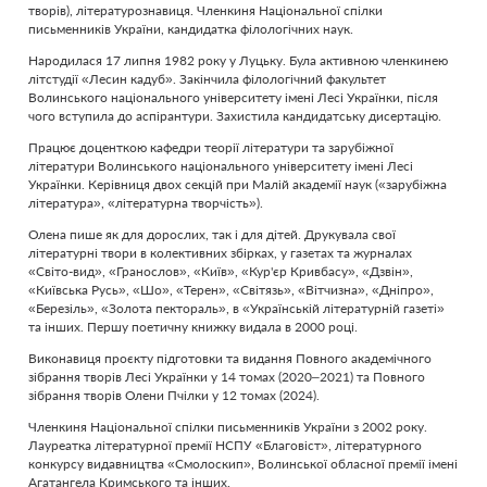
творів), літературознавиця. Членкиня Національної спілки
письменників України, кандидатка філологічних наук.
Народилася 17 липня 1982 року у Луцьку. Була активною членкинею
літстудії «Лесин кадуб». Закінчила філологічний факультет
Волинського національного університету імені Лесі Українки, після
чого вступила до аспірантури. Захистила кандидатську дисертацію.
Працює доценткою кафедри теорії літератури та зарубіжної
літератури Волинського національного університету імені Лесі
Українки. Керівниця двох секцій при Малій академії наук («зарубіжна
література», «літературна творчість»).
Олена пише як для дорослих, так і для дітей. Друкувала свої
літературні твори в колективних збірках, у газетах та журналах
«Світо-вид», «Гранослов», «Київ», «Кур'єр Кривбасу», «Дзвін»,
«Київська Русь», «Шо», «Терен», «Світязь», «Вітчизна», «Дніпро»,
«Березіль», «Золота пектораль», в «Українській літературній газеті»
та інших. Першу поетичну книжку видала в 2000 році.
Виконавиця проєкту підготовки та видання Повного академічного
зібрання творів Лесі Українки у 14 томах (2020–2021) та Повного
зібрання творів Олени Пчілки у 12 томах (2024).
Членкиня Національної спілки письменників України з 2002 року.
Лауреатка літературної премії НСПУ «Благовіст», літературного
конкурсу видавництва «Смолоскип», Волинської обласної премії імені
Агатангела Кримського та інших.