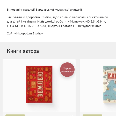
Виховані у традиції Варшавської художньої академії.
Заснували «Hipopotam Studio», щоб спільно малювати і писати книги
для дітей і не тільки. Найвідоміші роботи: «Mamoko», «D.E.S.I.G.N.»,
«D.O.M.E.K.», «S.Z.T.U.K.A», «Карти» і багато інших чудових книг.
Сайт «Hipopotam Studio»
Книги автора
Тираж
закінчився