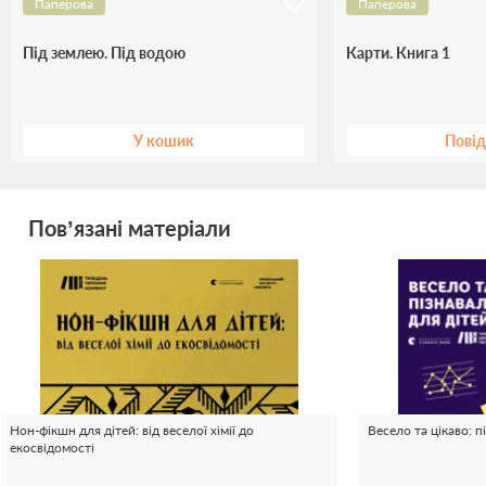
Паперова
Паперова
Під землею. Під водою
Карти. Книга 1
У кошик
Пові
Пов’язані матеріали
Нон-фікшн для дітей: від веселої хімії до
Весело та цікаво: п
екосвідомості