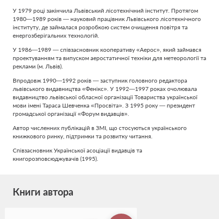
У 1979 році закінчила Львівський лісотехнічний інститут. Протягом
1980—1989 років — науковий працівник Львівського лісотехнічного
інституту, де займалася розробкою систем очищення повітря та
енергозберігальних технологій.
У 1986—1989 — співзасновник кооперативу «Аерос», який займався
проектуванням та випуском аеростатичної техніки для метеорології та
реклами (м. Львів).
Впродовж 1990—1992 років — заступник головного редактора
львівського видавництва «Фенікс». У 1992—1997 роках очолювала
видавництво львівської обласної організації Товариства української
мови імені Тараса Шевченка «Просвіта». З 1995 року — президент
громадської організації «Форум видавців».
Автор численних публікацій в ЗМІ, що стосуються українського
книжкового ринку, підтримки та розвитку читання.
Співзасновник Української асоціації видавців та
книгорозповсюджувачів (1995).
Книги автора