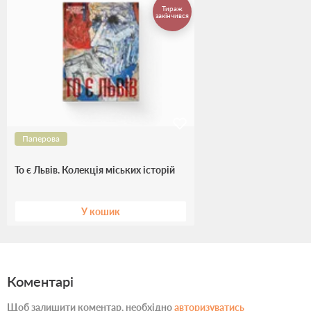
Тираж
закінчився
Паперова
То є Львів. Колекція міських історій
У кошик
Коментарі
Щоб залишити коментар, необхідно
авторизуватись