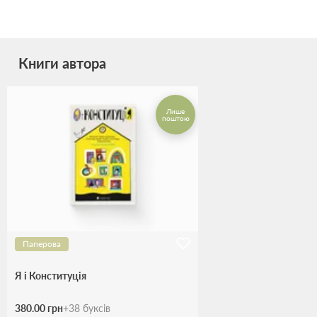
Книги автора
Лише
поштою
Паперова
Я і Конституція
380.00 грн
+
38
буксів