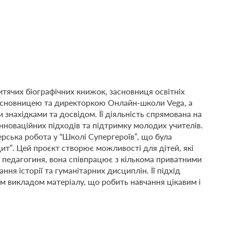
тячих біографічних книжок, засновниця освітніх
 засновницею та директоркою Онлайн-школи Vega, а
 знахідками та досвідом. Її діяльність спрямована на
інноваційних підходів та підтримку молодих учителів.
ерська робота у “Школі Супергероїв”, що була
дит”. Цей проєкт створює можливості для дітей, які
Як педагогиня, вона співпрацює з кількома приватними
ня історії та гуманітарних дисциплін. Її підхід
им викладом матеріалу, що робить навчання цікавим і