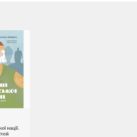
ої нації.
ітей