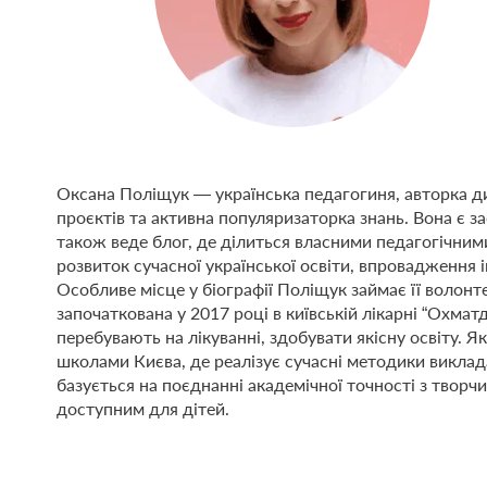
Оксана Поліщук — українська педагогиня, авторка ди
проєктів та активна популяризаторка знань. Вона є
також веде блог, де ділиться власними педагогічними
розвиток сучасної української освіти, впровадження 
Особливе місце у біографії Поліщук займає її волонт
започаткована у 2017 році в київській лікарні “Охмат
перебувають на лікуванні, здобувати якісну освіту. 
школами Києва, де реалізує сучасні методики викладан
базується на поєднанні академічної точності з творч
доступним для дітей.