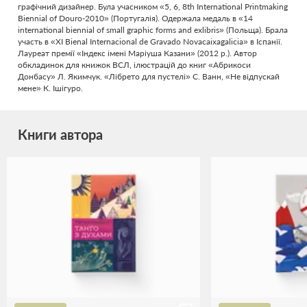
графічний дизайнер. Була учасником «5, 6, 8th International Printmaking
Biennial of Douro-2010» (Португалія). Одержала медаль в «14
international biennial of small graphic forms and exlibris» (Польща). Брала
участь в «XI Bienal Internacional de Gravado Novacaixagalicia» в Іспанії.
Лауреат премії «Індекс імені Маріуша Казани» (2012 р.). Автор
обкладинок для книжок ВСЛ, ілюстрацій до книг «Абрикоси
Донбасу» Л. Якимчук. «Лібрето для пустелі» С. Ванн, «Не відпускай
мене» К. Ішігуро.
Книги автора