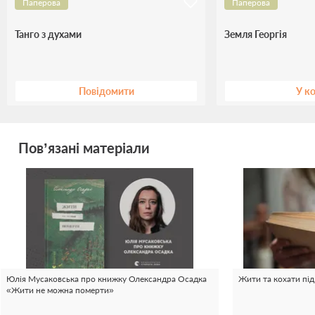
Паперова
Паперова
Танго з духами
Земля Георгія
Повідомити
У к
Пов’язані матеріали
Юлія Мусаковська про книжку Олександра Осадка
Жити та кохати під
«Жити не можна померти»