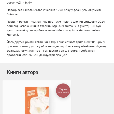
роман «Діти їхні»
Народився Нікола Матьє 2 червня 1978 року у французькому місті
Епіналь.
Перший роман письменника про таємницю та злочин вийшов у 2014
році під назвою «Війна тварин» (фр. Aux animaux la guerre). Він був
адаптований до 6-серійного телевізійного серіалу кінокомпанією
France 3.
Його другий роман «Діти їхні» (фр. Leurs enfants après eux) 2018 року -
про життя молодих людей у вигаданому сільському північно-східному
французькому місті протягом шести років. У романі зображені
проблеми, спричинені деіндустріалізацією.
Книги автора
Тираж
закінчився