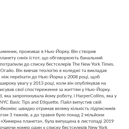
ьменник, проживає в Нью-Йорку. Він створив
 планету синіх істот, що обговорюють банальний
потрапили до списку бестселерів The New York Times.
 Огайо. Він вивчав теологію в коледжі та викладав
ш ніж переїхати до Нью-Йорка у 2008 році, щоб
ироку увагу у 2013 році, коли він опублікував на
 описував свої спостереження за життям у Нью-Йорку.
 яка запропонувала йому роботу, і HarperCollins, яка у
NYC Basic Tips and Etiquette. Пайл випустив свій
бкомікс швидко отримав велику кількість підписників
ягом 3 тижнів, а до травня було понад 2 мільйони
я «Химерна планета», була випущена в листопаді 2019
ключаючи номер один у списку бестселерів New York