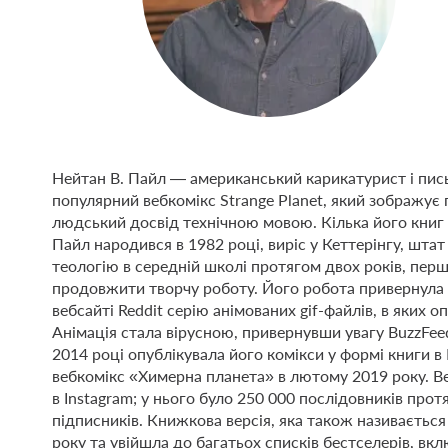
Нейтан В. Пайл — американський карикатурист і пис
популярний вебкомікс Strange Planet, який зображує
людський досвід технічною мовою. Кілька його книг 
Пайл народився в 1982 році, виріс у Кеттерінгу, штат
теологію в середній школі протягом двох років, пер
продовжити творчу роботу. Його робота привернула ш
вебсайті Reddit серію анімованих gif-файлів, в яких
Анімація стала вірусною, привернувши увагу BuzzFeed,
2014 році опублікувала його комікси у формі книги в 
вебкомікс «Химерна планета» в лютому 2019 року. Ве
в Instagram; у нього було 250 000 послідовників прот
підписників. Книжкова версія, яка також називаєтьс
року та увійшла до багатьох списків бестселерів, в