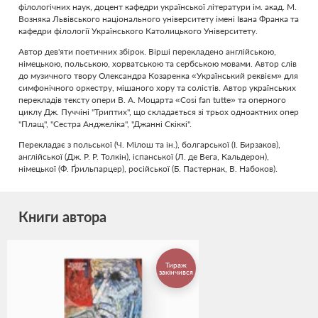
філологічних наук, доцент кафедри української літератури ім. акад. М.
Возняка Львівського національного університету імені Івана Франка та
кафедри філології Українського Католицького Університету.
Автор дев'яти поетичних збірок. Вірші перекладено англійською,
німецькою, польською, хорватською та сербською мовами. Автор слів
до музичного твору Олександра Козаренка «Український реквієм» для
симфонічного оркестру, мішаного хору та солістів. Автор українських
перекладів тексту опери В. А. Моцарта «Cosi fan tutte» та оперного
циклу Дж. Пуччіні "Триптих", що складається зі трьох одноактних опер
"Плащ", "Сестра Анджеліка", "Джанні Скіккі".
Перекладає з польської (Ч. Мілош та ін.), болгарської (І. Бирзаков),
англійської (Дж. Р. Р. Толкін), іспанської (Л. де Вега, Кальдерон),
німецької (Ф. Ґрильпарцер), російської (Б. Пастернак, В. Набоков).
Книги автора
Тираж
закінчився