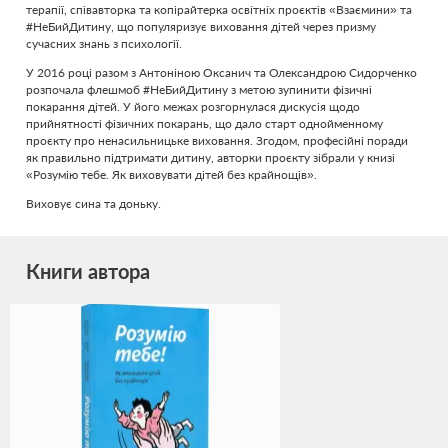
терапії, співавторка та копірайтерка освітніх проєктів «Взаємини» та
#НеБийДитину, що популяризує виховання дітей через призму
сучасних знань з психології.
У 2016 році разом з Антоніною Оксанич та Олександрою Сидорченко
розпочала флешмоб #НеБийДитину з метою зупинити фізичні
покарання дітей. У його межах розгорнулася дискусія щодо
прийнятності фізичних покарань, що дало старт однойменному
проєкту про ненасильницьке виховання. Згодом, професійні поради
як правильно підтримати дитину, авторки проєкту зібрали у книзі
«Розумію тебе. Як виховувати дітей без крайнощів».
Виховує сина та доньку.
Книги автора