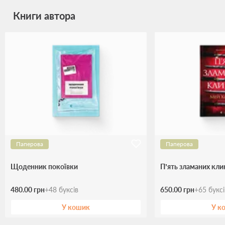
Книги автора
Паперова
Паперова
Щоденник покоївки
П’ять зламаних кли
480.00 грн
+
48
буксів
650.00 грн
+
65
букс
У кошик
У к