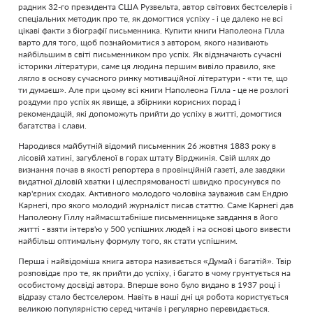
радник 32-го президента США Рузвельта, автор світових бестселерів і
спеціальних методик про те, як домогтися успіху - і це далеко не всі
цікаві факти з біографії письменника. Купити книги Наполеона Гілла
варто для того, щоб познайомитися з автором, якого називають
найбільшим в світі письменником про успіх. Як відзначають сучасні
історики літератури, саме ця людина першим вивіло правило, яке
лягло в основу сучасного ринку мотиваційної літератури - «ти те, що
ти думаєш». Але при цьому всі книги Наполеона Гілла - це не розлогі
роздуми про успіх як явище, а збірники корисних порад і
рекомендацій, які допоможуть прийти до успіху в житті, домогтися
багатства і слави.
Народився майбутній відомий письменник 26 жовтня 1883 року в
лісовій хатині, загубленої в горах штату Вірджинія. Свій шлях до
визнання почав в якості репортера в провінційній газеті, але завдяки
видатної діловій хватки і цілеспрямованості швидко просунувся по
кар'єрних сходах. Активного молодого чоловіка зауважив сам Ендрю
Карнегі, про якого молодий журналіст писав статтю. Саме Карнегі дав
Наполеону Гіллу наймасштабніше письменницьке завдання в його
житті - взяти інтерв'ю у 500 успішних людей і на основі цього вивести
найбільш оптимальну формулу того, як стати успішним.
Перша і найвідоміша книга автора називається «Думай і багатій». Твір
розповідає про те, як прийти до успіху, і багато в чому грунтується на
особистому досвіді автора. Вперше воно було видано в 1937 році і
відразу стало бестселером. Навіть в наші дні ця робота користується
великою популярністю серед читачів і регулярно перевидається.