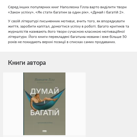
Серед інших популярних книг Наполеона Гілла варто виділити твори
«Закон успіху», «Як стати багатим за один рік», «Думай і багатій 2».
У своїй літературі письменник мотивує, вчить того, як впорядкувати
життя, заробити капітал, домогтися успіху в роботі. Багато критиків та
журналістів називають його твори сучасною класикою мотиваційної
літератури. Його книги перекладені багатьма мовами і вже більше 50
років не покидають верхні позиції в списках самих продаваних.
Книги автора