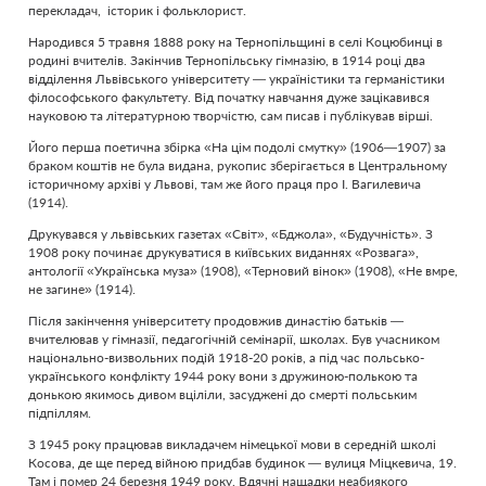
перекладач, історик і фольклорист.
Народився 5 травня 1888 року на Тернопільщині в селі Коцюбинці в
родині вчителів. Закінчив Тернопільську гімназію, в 1914 році два
відділення Львівського університету — україністики та германістики
філософського факультету. Від початку навчання дуже зацікавився
науковою та літературною творчістю, сам писав і публікував вірші.
Його перша поетична збірка «На цім подолі смутку» (1906—1907) за
браком коштів не була видана, рукопис зберігається в Центральному
історичному архіві у Львові, там же його праця про І. Вагилевича
(1914).
Друкувався у львівських газетах «Світ», «Бджола», «Будучність». З
1908 року починає друкуватися в київських виданнях «Розвага»,
антології «Українська муза» (1908), «Терновий вінок» (1908), «Не вмре,
не загине» (1914).
Після закінчення університету продовжив династію батьків —
вчителював у гімназії, педагогічній семінарії, школах. Був учасником
національно-визвольних подій 1918-20 років, а під час польсько-
українського конфлікту 1944 року вони з дружиною-полькою та
донькою якимось дивом вціліли, засуджені до смерті польським
підпіллям.
З 1945 року працював викладачем німецької мови в середній школі
Косова, де ще перед війною придбав будинок — вулиця Міцкевича, 19.
Там і помер 24 березня 1949 року. Вдячні нащадки неабиякого