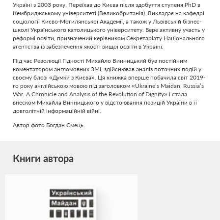
Україні з 2003 року. Переїхав до Києва після здобуття ступеня PhD в
Кембриджському університеті (Великобританія). Викладає на кафедрі
соціології Києво-Могилянської Академії, а також у Львівській бізнес-
школі Українського католицького університету. Бере активну участь у
реформі освіти, призначений керівником Секретаріату Національного
агентства із забезпечення якості вищої освіти в Україні.
Під час Революції Гідності Михайло Винницький був постійним
коментатором англомовних ЗМІ, здійснював аналіз поточних подій у
своєму блозі «Думки з Києва». Ця книжка вперше побачила світ 2019-
го року англійською мовою під заголовком «Ukraine’s Maidan, Russia’s
War. A Chronicle and Analysis of the Revolution of Dignity» і стала
внеском Михайла Винницького у відстоювання позицій України в її
довголітній інформаційній війні.
Автор фото Богдан Ємець.
Книги автора